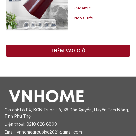
Ceramic
Ngoài trời
THÊM VÀO GIỎ
Địa chỉ:
Lô E4, KCN Trung Hà, Xã Dân Quyền, Huyện Tam Nông,
Tỉnh Phú Thọ
Điện thoại: 0210 628 8899
Email:
vnhomegroupjsc2021@gmail.com