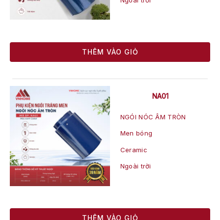
THÊM VÀO GIỎ
NA01
NGÓI NÓC ÂM TRÒN
Men bóng
Ceramic
Ngoài trời
THÊM VÀO GIỎ