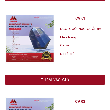
CV 01
NGÓI CUỐI NÓC CUỐI RÌA
Men bóng
Ceramic
Ngoài trời
THÊM VÀO GIỎ
CV 03