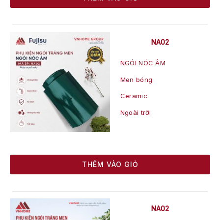
NA02
NGÓI NÓC ÂM
Men bóng
Ceramic
Ngoài trời
THÊM VÀO GIỎ
NA02