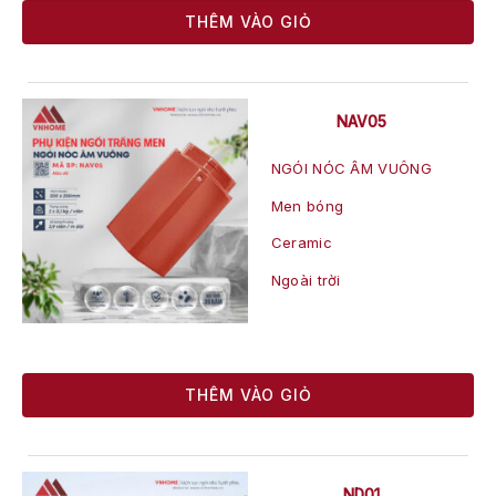
THÊM VÀO GIỎ
NAV05
NGÓI NÓC ÂM VUÔNG
Men bóng
Ceramic
Ngoài trời
THÊM VÀO GIỎ
ND01