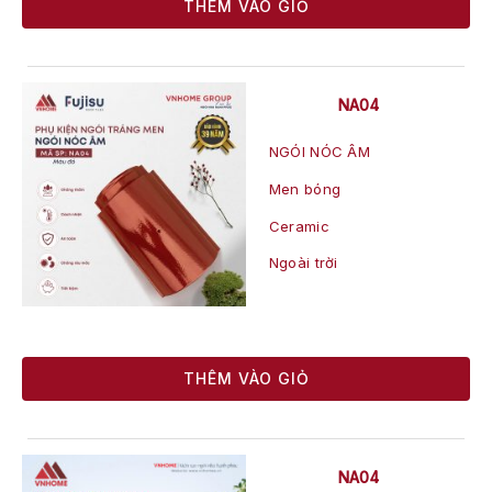
THÊM VÀO GIỎ
NA04
NGÓI NÓC ÂM
Men bóng
Ceramic
Ngoài trời
THÊM VÀO GIỎ
NA04