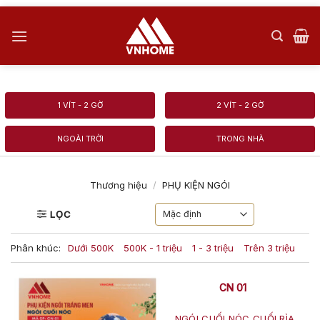
Skip
to
content
1 VÍT - 2 GỜ
2 VÍT - 2 GỜ
NGOÀI TRỜI
TRONG NHÀ
Thương hiệu
/
PHỤ KIỆN NGÓI
LỌC
Phân khúc:
Dưới 500K
500K - 1 triệu
1 - 3 triệu
Trên 3 triệu
CN 01
NGÓI CUỐI NÓC CUỐI RÌA