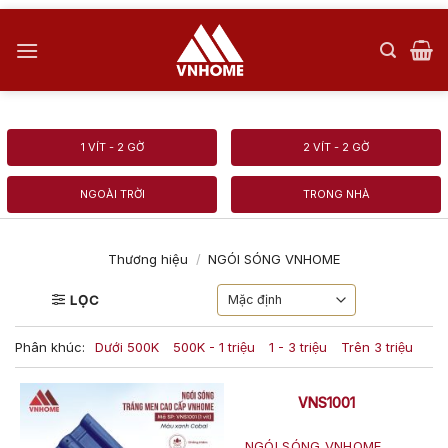
Skip
to
content
1 VÍT - 2 GỜ
2 VÍT - 2 GỜ
NGOÀI TRỜI
TRONG NHÀ
Thương hiệu
/
NGÓI SÓNG VNHOME
LỌC
Phân khúc:
Dưới 500K
500K - 1 triệu
1 - 3 triệu
Trên 3 triệu
VNS1001
NGÓI SÓNG VNHOME