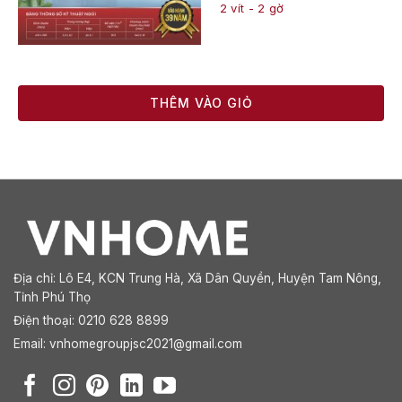
2 vít - 2 gờ
THÊM VÀO GIỎ
Địa chỉ:
Lô E4, KCN Trung Hà, Xã Dân Quyền, Huyện Tam Nông,
Tỉnh Phú Thọ
Điện thoại: 0210 628 8899
Email:
vnhomegroupjsc2021@gmail.com