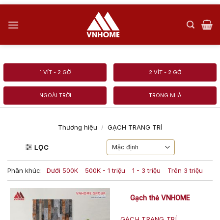
Skip
to
content
1 VÍT - 2 GỜ
2 VÍT - 2 GỜ
NGOÀI TRỜI
TRONG NHÀ
Thương hiệu
/
GẠCH TRANG TRÍ
LỌC
Phân khúc:
Dưới 500K
500K - 1 triệu
1 - 3 triệu
Trên 3 triệu
Gạch thẻ VNHOME
GẠCH TRANG TRÍ