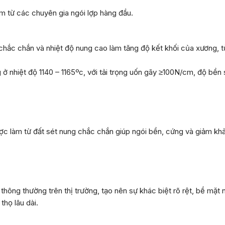
m từ các chuyên gia ngói lợp hàng đầu.
hắc chắn và nhiệt độ nung cao làm tăng độ kết khối của xương, từ
nhiệt độ 1140 – 1165ºc, với tải trọng uốn gãy ≥100N/cm, độ bền 
 làm từ đất sét nung chắc chắn giúp ngói bền, cứng và giảm khả 
hông thường trên thị trường, tạo nên sự khác biệt rõ rệt, bề mặ
họ lâu dài.