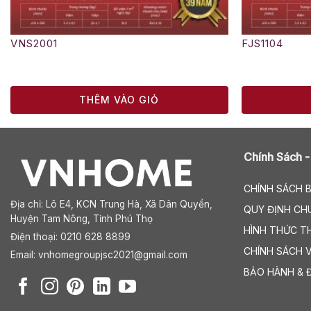
VNS2001
FJS1104
THÊM VÀO GIỎ
Chính Sách -
CHÍNH SÁCH 
Địa chỉ:
Lô E4, KCN Trung Hà, Xã Dân Quyền,
QUY ĐỊNH CH
Huyện Tam Nông, Tỉnh Phú Thọ
HÌNH THỨC T
Điện thoại: 0210 628 8899
CHÍNH SÁCH 
Email:
vnhomegroupjsc2021@gmail.com
BẢO HÀNH & 