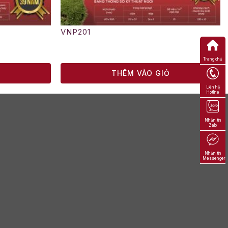
VNP201
Trang chủ
Ỏ
THÊM VÀO GIỎ
Liên hệ
Hotline
Nhắn tin
Zalo
Nhắn tin
Messenger