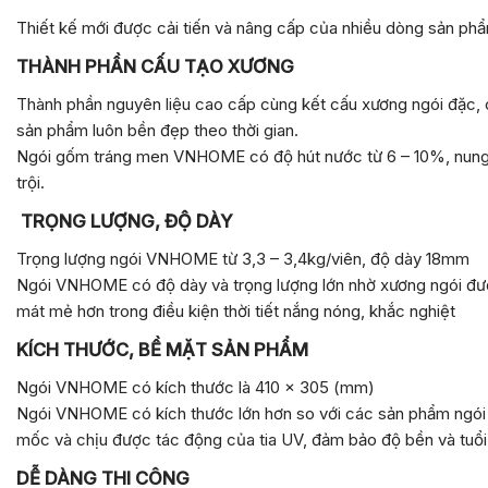
Thiết kế mới được cải tiến và nâng cấp của nhiều dòng sản phẩ
THÀNH PHẦN CẤU TẠO XƯƠNG
Thành phần nguyên liệu cao cấp cùng kết cấu xương ngói đặc, c
sản phẩm luôn bền đẹp theo thời gian.
Ngói gốm tráng men VNHOME có độ hút nước từ 6 – 10%, nung ở 
trội.
TRỌNG LƯỢNG, ĐỘ DÀY
Trọng lượng ngói VNHOME từ 3,3 – 3,4kg/viên, độ dày 18mm
Ngói VNHOME có độ dày và trọng lượng lớn nhờ xương ngói được
mát mẻ hơn trong điều kiện thời tiết nắng nóng, khắc nghiệt
KÍCH THƯỚC, BỀ MẶT SẢN PHẨM
Ngói VNHOME có kích thước là 410 x 305 (mm)
Ngói VNHOME có kích thước lớn hơn so với các sản phẩm ngói t
mốc và chịu được tác động của tia UV, đảm bảo độ bền và tuổi t
DỄ DÀNG THI CÔNG