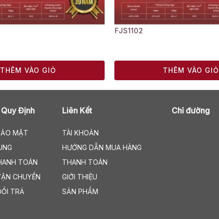
FJS1102
THÊM VÀO GIỎ
THÊM VÀO GI
 Quy Định
Liên Kết
Chỉ đường
BẢO MẬT
TÀI KHOẢN
UNG
HƯỚNG DẪN MUA HÀNG
HANH TOÁN
THANH TOÁN
VẬN CHUYỂN
GIỚI THIỆU
ĐỔI TRẢ
SẢN PHẨM