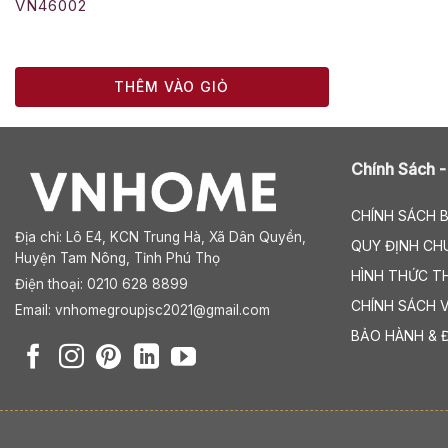
VN46002
THÊM VÀO GIỎ
Chính Sách -
CHÍNH SÁCH 
Địa chỉ:
Lô E4, KCN Trung Hà, Xã Dân Quyền,
QUY ĐỊNH CH
Huyện Tam Nông, Tỉnh Phú Thọ
HÌNH THỨC T
Điện thoại: 0210 628 8899
CHÍNH SÁCH 
Email:
vnhomegroupjsc2021@gmail.com
BẢO HÀNH & 