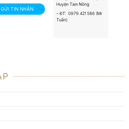
Huyện Tam Nông
GỬI TIN NHẮN
– ĐT: 0979 421 586 (Mr
Tuấn)
ẶP