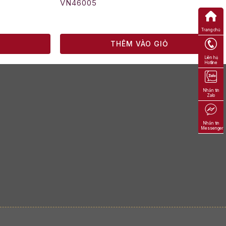
VN46005
Trang chủ
Ỏ
THÊM VÀO GIỎ
Liên hệ
Hotline
Nhắn tin
Zalo
Nhắn tin
Messenger