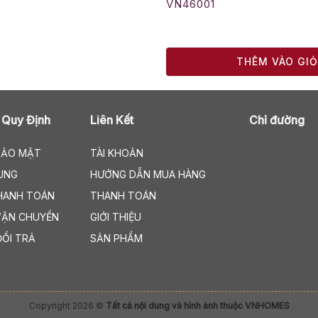
VN46001
THÊM VÀO GI
 Quy Định
Liên Kết
Chỉ đường
BẢO MẬT
TÀI KHOẢN
UNG
HƯỚNG DẪN MUA HÀNG
HANH TOÁN
THANH TOÁN
VẬN CHUYỂN
GIỚI THIỆU
ĐỔI TRẢ
SẢN PHẨM
Copyright 2026 ©
Tất cả nội dung và hình ảnh thuộc VNHOMES