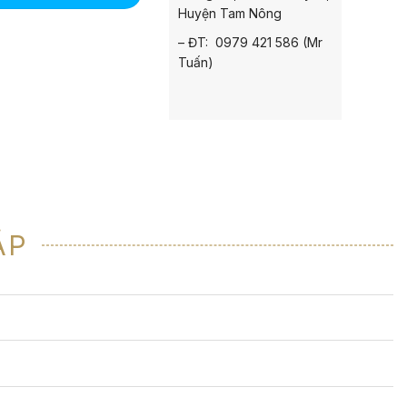
Huyện Tam Nông
– ĐT: 0979 421 586 (Mr
Tuấn)
ẶP