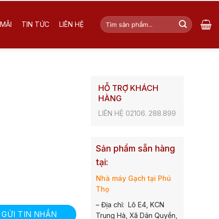
Tìm
MÃI
TIN TỨC
LIÊN HỆ
kiếm:
HỖ TRỢ KHÁCH
HÀNG
LIÊN HỆ 02106. 288.899
Sản phẩm sẵn hàng
tại:
Nhà máy Gạch tại Phú
Thọ
– Địa chỉ: Lô E4, KCN
GỬI TIN NHẮN
Trung Hà, Xã Dân Quyền,