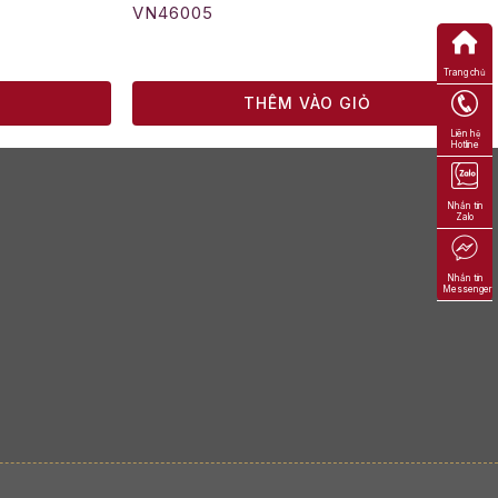
VN46005
Trang chủ
Ỏ
THÊM VÀO GIỎ
Liên hệ
Hotline
Nhắn tin
Zalo
Nhắn tin
Messenger