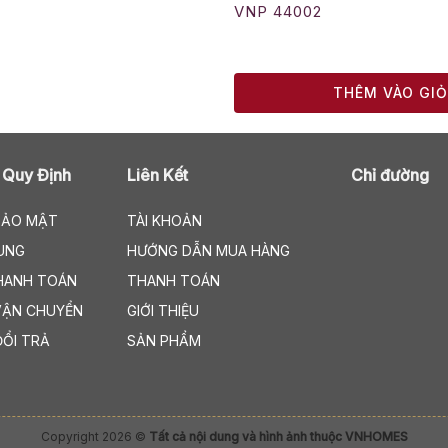
VNP 44002
THÊM VÀO GI
 Quy Định
Liên Kết
Chỉ đường
BẢO MẬT
TÀI KHOẢN
UNG
HƯỚNG DẪN MUA HÀNG
HANH TOÁN
THANH TOÁN
VẬN CHUYỂN
GIỚI THIỆU
ĐỔI TRẢ
SẢN PHẨM
Copyright 2026 ©
Tất cả nội dung và hình ảnh thuộc VNHOMES