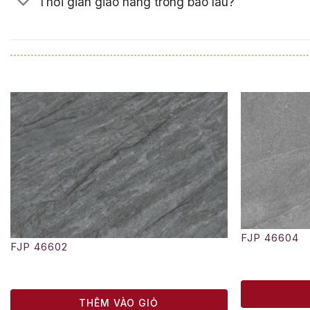
Thời gian giao hàng trong bao lâu?
FJP 46604
FJP 46602
THÊM VÀO GIỎ