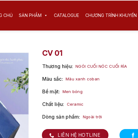
G CHỦ
SẢN PHẨM
CATALOGUE
CHƯƠNG TRÌNH KHUYẾN 
CV 01
Thương hiệu
NGÓI CUỐI NÓC CUỐI RÌA
Màu sắc
Màu xanh coban
Bề mặt
Men bóng
Chất liệu
Ceramic
Dòng sản phẩm
Ngoài trời
LIÊN HỆ HOTLINE