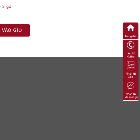
 - 2 gờ
 VÀO GIỎ
Trang chủ
Liên hệ
Hotline
Nhắn tin
Zalo
Nhắn tin
Messenger