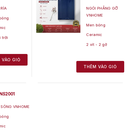
 RÌA
NGÓI PHẲNG GỜ
VNHOME
bóng
Men bóng
mic
Ceramic
 trời
2 vít - 2 gờ
 VÀO GIỎ
THÊM VÀO GIỎ
NS2001
 SÓNG VNHOME
bóng
mic