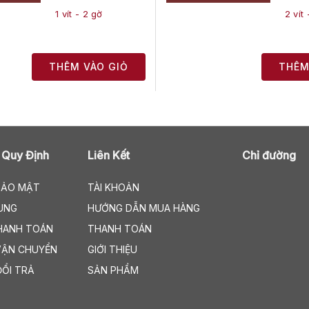
1 vít - 2 gờ
2 vít
THÊM VÀO GIỎ
THÊM
 Quy Định
Liên Kết
Chỉ đường
BẢO MẬT
TÀI KHOẢN
UNG
HƯỚNG DẪN MUA HÀNG
HANH TOÁN
THANH TOÁN
VẬN CHUYỂN
GIỚI THIỆU
ĐỔI TRẢ
SẢN PHẨM