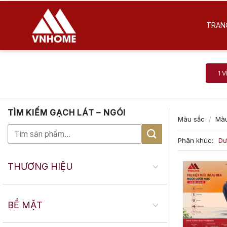
Skip
to
TRAN
content
1 V
TÌM KIẾM GẠCH LÁT – NGÓI
Màu sắc
/
Màu
Phân khúc:
Dư
THƯƠNG HIỆU
BỀ MẶT