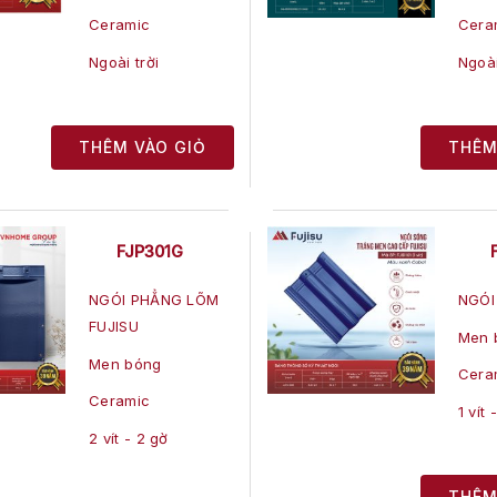
Ceramic
Cera
Ngoài trời
Ngoài
THÊM VÀO GIỎ
THÊM
FJP301G
NGÓI PHẲNG LÕM
NGÓI
FUJISU
Men 
Men bóng
Cera
Ceramic
1 vít 
2 vít - 2 gờ
THÊM