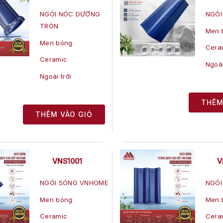
NGÓI NÓC DƯƠNG
NGÓI
TRÒN
Men 
Men bóng
Cera
Ceramic
Ngoài
Ngoài trời
THÊM
THÊM VÀO GIỎ
VNS1001
V
NGÓI SÓNG VNHOME
NGÓI
Men bóng
Men 
Ceramic
Cera