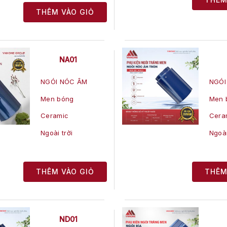
THÊM VÀO GIỎ
NA01
NGÓI NÓC ÂM
NGÓI
Men bóng
Men 
Ceramic
Cera
Ngoài trời
Ngoài
THÊM VÀO GIỎ
THÊM
ND01