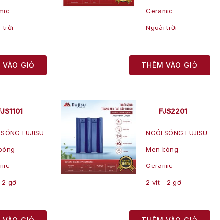
mic
Ceramic
 trời
Ngoài trời
 VÀO GIỎ
THÊM VÀO GIỎ
FJS1101
FJS2201
 SÓNG FUJISU
NGÓI SÓNG FUJISU
bóng
Men bóng
mic
Ceramic
- 2 gờ
2 vít - 2 gờ
 VÀO GIỎ
THÊM VÀO GIỎ