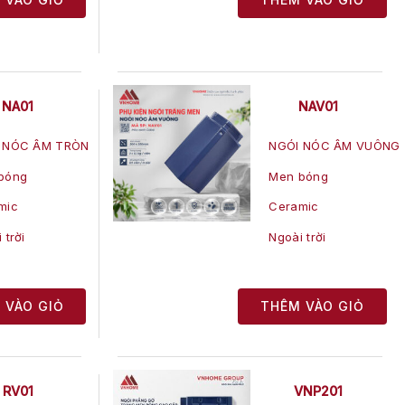
NA01
NAV01
 NÓC ÂM TRÒN
NGÓI NÓC ÂM VUÔNG
bóng
Men bóng
mic
Ceramic
 trời
Ngoài trời
 VÀO GIỎ
THÊM VÀO GIỎ
RV01
VNP201