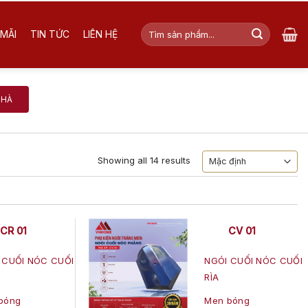
Tìm
MÃI
TIN TỨC
LIÊN HỆ
kiếm:
NHÀ
Showing all 14 results
CR 01
CV 01
 CUỐI NÓC CUỐI
NGÓI CUỐI NÓC CUỐI
RÌA
bóng
Men bóng