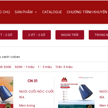
G CHỦ
SẢN PHẨM
CATALOGUE
CHƯƠNG TRÌNH KHUYẾN 
ÍT - 2 GỜ
2 VÍT - 2 GỜ
NGOÀI TRỜI
TRONG 
 xanh coban
ới 500K
500K - 1 triệu
1 - 3 triệu
Trên 3 triệu
CN 01
NGÓI CUỐI NÓC CUỐI
NGÓI
RÌA
RÌA
Men bóng
Men 