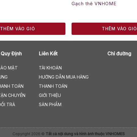
Gạch thẻ VNHOME
THÊM VÀO GIỎ
THÊM VÀO GI
 Quy Định
Liên Kết
Chỉ đường
BẢO MẬT
TÀI KHOẢN
UNG
HƯỚNG DẪN MUA HÀNG
HANH TOÁN
THANH TOÁN
VẬN CHUYỂN
GIỚI THIỆU
ĐỔI TRẢ
SẢN PHẨM
Copyright 2026 ©
Tất cả nội dung và hình ảnh thuộc VNHOMES