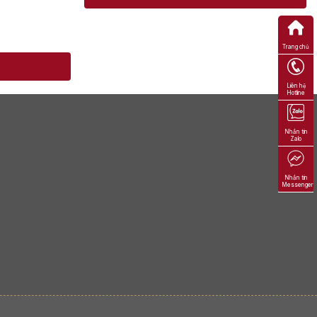
Trang chủ
Ỏ
Liên hệ
Hotline
Nhắn tin
Zalo
Nhắn tin
Messenger