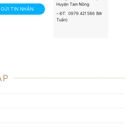
Huyện Tam Nông
GỬI TIN NHẮN
– ĐT: 0979 421 586 (Mr
Tuấn)
ẶP