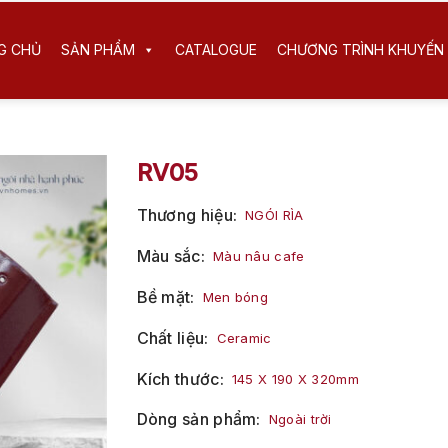
G CHỦ
SẢN PHẨM
CATALOGUE
CHƯƠNG TRÌNH KHUYẾN 
RV05
Thương hiệu
NGÓI RÌA
Màu sắc
Màu nâu cafe
Bề mặt
Men bóng
Chất liệu
Ceramic
Kích thước
145 X 190 X 320mm
Dòng sản phẩm
Ngoài trời