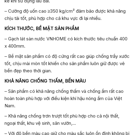
kể khi sử dụng lâu dài.
– Cường độ uốn cao ≥350 kg/cm² đảm bảo được khả năng
chịu tải tốt, phù hợp cho cả khu vực đi lại nhiều.
KÍCH THƯỚC, BỀ MẶT SẢN PHẨM
– Gạch lát sàn nước VNHOME có kích thước tiêu chuẩn 400
x 400mm.
– Bề mặt sản phẩm có độ cứng rất cao giúp chống trầy xước
tốt, chịu mài mòn tốt khiến cho sản phẩm luôn giữ được vẻ
bền đẹp theo thời gian.
KHẢ NĂNG CHỐNG THẤM, BỀN MÀU
– Sản phẩm có khả năng chống thấm và chống ẩm rất cao
hoàn toàn phù hợp với điều kiện khí hậu nóng ẩm của Việt
Nam.
– Khả năng chống trơn trượt tốt phù hợp cho cả nội thất,
ngoại thất, khu vệ sinh, sân vườn,…
– Với độ bền màu cao giữ cho màu sắc luôn ổn định không bị