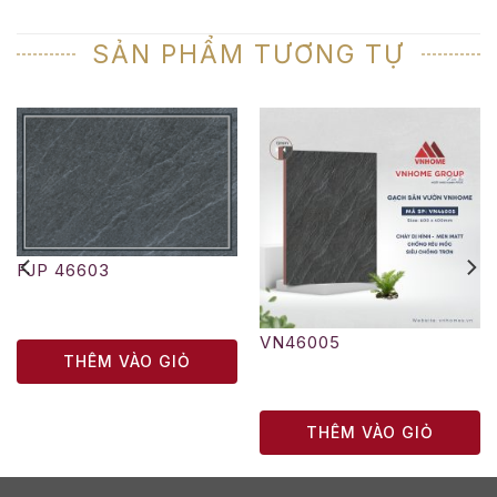
SẢN PHẨM TƯƠNG TỰ
FJP 46603
VN46005
THÊM VÀO GIỎ
THÊM VÀO GIỎ