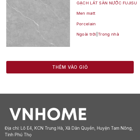
GẠCH LÁT SÀN NƯỚC FUJISU
Men matt
Porcelain
Ngoài trời
|
Trong nhà
THÊM VÀO GIỎ
Địa chỉ:
Lô E4, KCN Trung Hà, Xã Dân Quyền, Huyện Tam Nông,
Tỉnh Phú Thọ