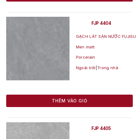
FJP 4404
GẠCH LÁT SÀN NƯỚC FUJISU
Men matt
Porcelain
Ngoài trời
|
Trong nhà
THÊM VÀO GIỎ
FJP 4405