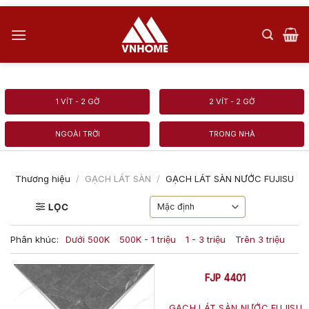
Skip
to
content
1 VÍT - 2 GỜ
2 VÍT - 2 GỜ
NGOÀI TRỜI
TRONG NHÀ
Thương hiệu
/
GẠCH LÁT SÀN
/
GẠCH LÁT SÀN NƯỚC FUJISU
LỌC
Phân khúc:
Dưới 500K
500K - 1 triệu
1 - 3 triệu
Trên 3 triệu
FJP 4401
GẠCH LÁT SÀN NƯỚC FUJISU