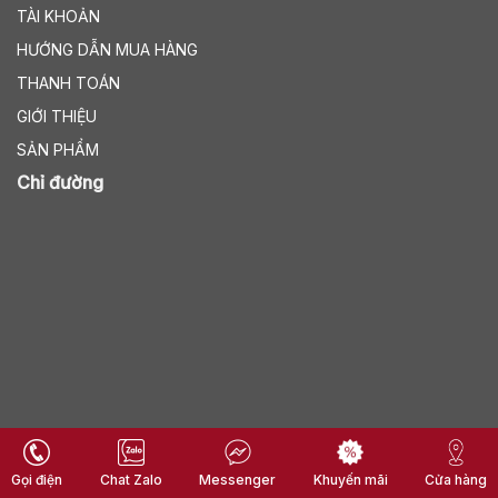
TÀI KHOẢN
HƯỚNG DẪN MUA HÀNG
THANH TOÁN
GIỚI THIỆU
SẢN PHẨM
Chỉ đường
Copyright 2026 ©
Tất cả nội dung và hình ảnh thuộc VNHOMES
Gọi điện
Chat Zalo
Messenger
Cửa hàng
Khuyến mãi