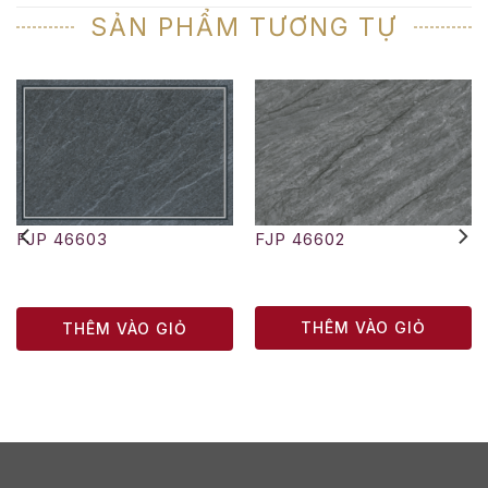
SẢN PHẨM TƯƠNG TỰ
FJP 46602
FJP 46603
THÊM VÀO GIỎ
THÊM VÀO GIỎ