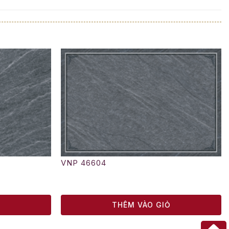
VNP 46604
Ỏ
THÊM VÀO GIỎ