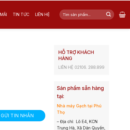
Tìm
MÃI
TIN TỨC
LIÊN HỆ
kiếm:
HỖ TRỢ KHÁCH
HÀNG
LIÊN HỆ 02106. 288.899
Sản phẩm sẵn hàng
tại:
Nhà máy Gạch tại Phú
Thọ
GỬI TIN NHẮN
– Địa chỉ: Lô E4, KCN
Trung Hà, Xã Dân Quyền,