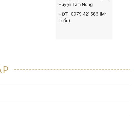
Huyện Tam Nông
– ĐT: 0979 421 586 (Mr
Tuấn)
ẶP