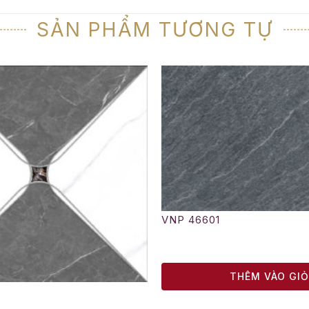
SẢN PHẨM TƯƠNG TỰ
VNP 46601
THÊM VÀO GI