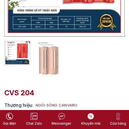
CVS 204
Thương hiệu
NGÓI SÓNG CANVARO
Màu sắc
Màu đỏ
Gọi điện
Chat Zalo
Messenger
Cửa hàng
Khuyến mãi
Bề mặt
Men bóng